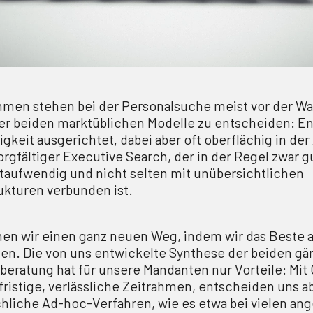
men stehen bei der Personalsuche meist vor der Wah
er beiden marktüblichen Modelle zu entscheiden: E
igkeit ausgerichtet, dabei aber oft oberflächig in de
orgfältiger Executive Search, der in der Regel zwar 
eitaufwendig und nicht selten mit unübersichtlichen
kturen verbunden ist.
en wir einen ganz neuen Weg, indem wir das Beste 
en. Die von uns entwickelte Synthese der beiden gä
lberatung hat für unsere Mandanten nur Vorteile: Mi
zfristige, verlässliche Zeitrahmen, entscheiden uns 
hliche Ad-hoc-Verfahren, wie es etwa bei vielen an