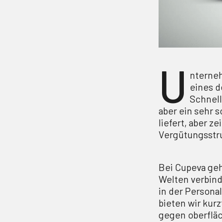
U
nterneh
eines d
Schnell
aber ein sehr s
liefert, aber z
Vergütungsstru
Bei Cupeva geh
Welten verbind
in der Persona
bieten wir kur
gegen oberfläc