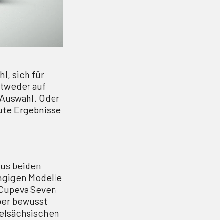
l, sich für
ntweder auf
r Auswahl. Oder
gute Ergebnisse
aus beiden
ngigen Modelle
t Cupeva Seven
aber bewusst
gelsächsischen