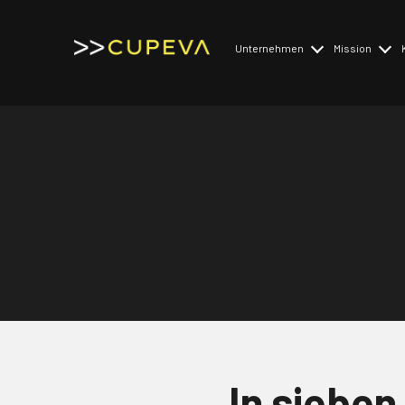
Unternehmen
Mission
Historie
Mission
Rafael Stauber
Mission acc
Advisory Board
Key Facts
In sieben