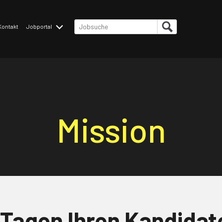
Kontakt
Jobportal
Stellenangebote
omplished
Initiativbewerbung
Mission
 Tagen Ihren Kandidat